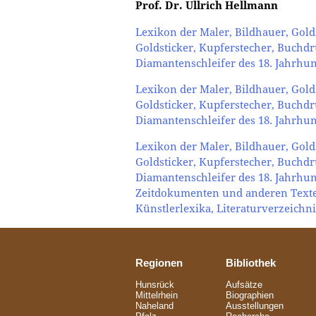
Prof. Dr. Ullrich Hellmann
Lexikon der Maler, Bildhauer, Gold
Goldsticker, Kupferstecher, Buchd
Diamantenschleifer des 18. Jahrhunde
Lexikon der Maler, Bildhauer, Gold
Goldsticker, Kupferstecher, Buchd
Diamantenschleifer des 18. Jahrhunde
Lexikon der Maler, Bildhauer, Gold
Goldsticker, Kupferstecher, Buchd
Diamantenschleifer des 18. Jahrhund
Zeitdokumenten und anderen Texte
Künstlerlexika, Literaturverzeichni
Regionen
Bibliothek
Hunsrück
Aufsätze
Mittelrhein
Biographien
Naheland
Ausstellungen