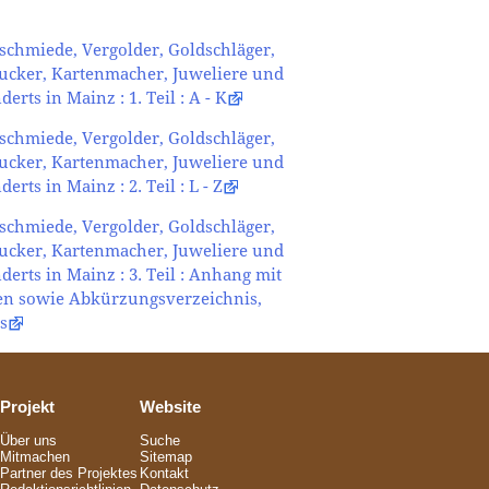
schmiede, Vergolder, Goldschläger,
rucker, Kartenmacher, Juweliere und
rts in Mainz : 1. Teil : A - K
schmiede, Vergolder, Goldschläger,
rucker, Kartenmacher, Juweliere und
rts in Mainz : 2. Teil : L - Z
schmiede, Vergolder, Goldschläger,
rucker, Kartenmacher, Juweliere und
erts in Mainz : 3. Teil : Anhang mit
n sowie Abkürzungsverzeichnis,
s
Projekt
Website
Über uns
Suche
Mitmachen
Sitemap
Partner des Projektes
Kontakt