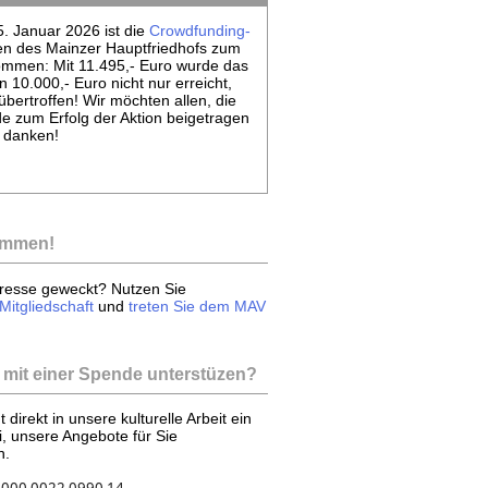
. Januar 2026 ist die
Crowdfunding-
n des Mainzer Hauptfriedhofs zum
mmen: Mit 11.495,- Euro wurde das
 10.000,- Euro nicht nur erreicht,
bertroffen! Wir möchten allen, die
e zum Erfolg der Aktion beigetragen
h danken!
kommen!
eresse geweckt? Nutzen Sie
 Mitgliedschaft
und
treten Sie dem MAV
 mit einer Spende unterstüzen?
 direkt in unsere kulturelle Arbeit ein
i, unsere Angebote für Sie
ln.
0000 0022 0990 14