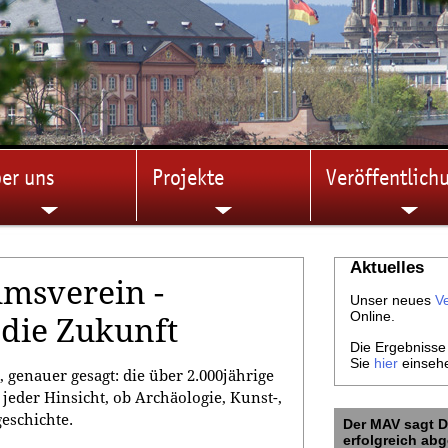
er uns
Projekte
Veröffentlich
Aktuelles
umsverein -
Unser neues
V
Online.
 die Zukunft
Die Ergebnisse
Sie
hier
einseh
 genauer gesagt: die über 2.000jährige
jeder Hinsicht, ob Archäologie, Kunst-,
geschichte.
Der MAV sagt D
erfolgreich ab