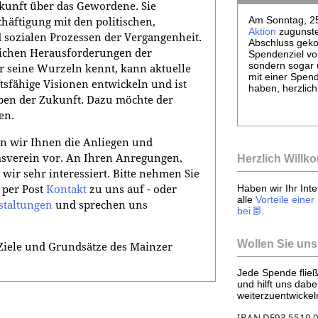
kunft über das Gewordene. Sie
Am Sonntag, 25
häftigung mit den politischen,
Aktion
zugunste
d sozialen Prozessen der Vergangenheit.
Abschluss geko
ftlichen Herausforderungen der
Spendenziel von
sondern sogar ü
 seine Wurzeln kennt, kann aktuelle
mit einer Spend
sfähige Visionen entwickeln und ist
haben, herzlic
aben der Zukunft. Dazu möchte der
en.
en wir Ihnen die Anliegen und
msverein vor. An Ihren Anregungen,
Herzlich Will
 wir sehr interessiert. Bitte nehmen Sie
Haben wir Ihr Int
 per Post
Kontakt
zu uns auf - oder
alle
Vorteile einer
staltungen
und sprechen uns
bei
.
Wollen Sie uns
Ziele und Grundsätze des Mainzer
Jede Spende fließt
und hilft uns dabe
weiterzuentwicke
IBAN DE93 5519 